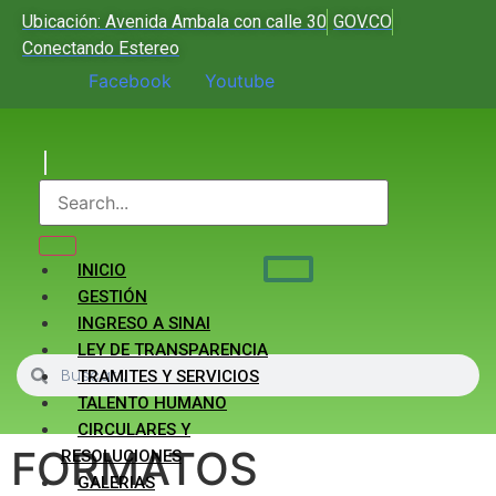
Ubicación: Avenida Ambala con calle 30
GOV.CO
Conectando Estereo
Facebook
Youtube
INICIO
GESTIÓN
INGRESO A SINAI
LEY DE TRANSPARENCIA
TRAMITES Y SERVICIOS
TALENTO HUMANO
CIRCULARES Y
FORMATOS
RESOLUCIONES
GALERIAS