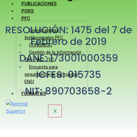
PUBLICACIONES
PQRS
PFC
RESOLUCIÓN: 1475 del 7 de
Convocatorias
Febrero de 2019
Institucionales PFC
CONGRESO
Gestión de la Información
DANE: 173001000359
TIC- TAC- TEC
Encuesta para
ICFES: 015735
seguimiento de egresados
ENSI
NIT: 890703658-2
FORMATOS
X