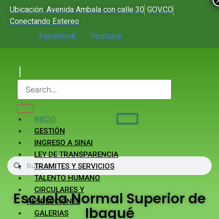
Ubicación: Avenida Ambala con calle 30
GOV.CO
Conectando Estereo
Facebook
Youtube
INICIO
GESTIÓN
INGRESO A SINAI
LEY DE TRANSPARENCIA
TRAMITES Y SERVICIOS
TALENTO HUMANO
CIRCULARES Y
Escuela Normal Superior de
RESOLUCIONES
Ibagué
GALERIAS