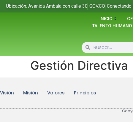
Ubicación: Avenida Ambala con calle 30
GOV.CO
Conectando 
INICIO
GE
TALENTO HUMANO
Gestión Directiva
Visión
Misión
Valores
Principios
Copyr