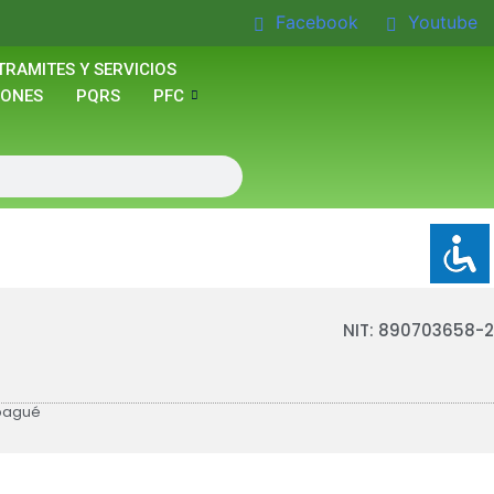
Facebook
Youtube
TRAMITES Y SERVICIOS
IONES
PQRS
PFC
NIT: 890703658-2
Ibagué