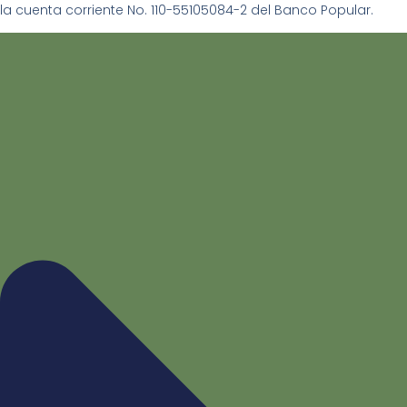
la cuenta corriente No. 110-55105084-2 del Banco Popular.